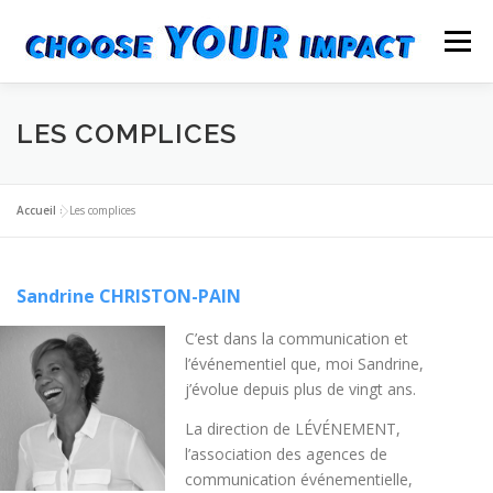
Aller
au
Menu
contenu
LE PODCAST
LES ÉPISODES
LES COMPLICES
LES COMPLICES
CONTACT
Accueil
»
Les complices
Sandrine CHRISTON-PAIN
C’est dans la communication et
l’événementiel que, moi Sandrine,
j’évolue depuis plus de vingt ans.
La direction de LÉVÉNEMENT,
l’association des agences de
communication événementielle,