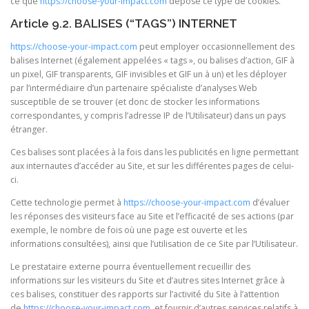
ce que
https://choose-your-impact.com
dépose ce type de cookies.
Article 9.2. BALISES (“TAGS”) INTERNET
https://choose-your-impact.com
peut employer occasionnellement des
balises Internet (également appelées « tags », ou balises d’action, GIF à
un pixel, GIF transparents, GIF invisibles et GIF un à un) et les déployer
par l’intermédiaire d’un partenaire spécialiste d’analyses Web
susceptible de se trouver (et donc de stocker les informations
correspondantes, y compris l’adresse IP de l’Utilisateur) dans un pays
étranger.
Ces balises sont placées à la fois dans les publicités en ligne permettant
aux internautes d’accéder au Site, et sur les différentes pages de celui-
ci.
Cette technologie permet à
https://choose-your-impact.com
d’évaluer
les réponses des visiteurs face au Site et l’efficacité de ses actions (par
exemple, le nombre de fois où une page est ouverte et les
informations consultées), ainsi que l’utilisation de ce Site par l’Utilisateur.
Le prestataire externe pourra éventuellement recueillir des
informations sur les visiteurs du Site et d’autres sites Internet grâce à
ces balises, constituer des rapports sur l’activité du Site à l’attention
de
https://choose-your-impact.com
, et fournir d’autres services relatifs à