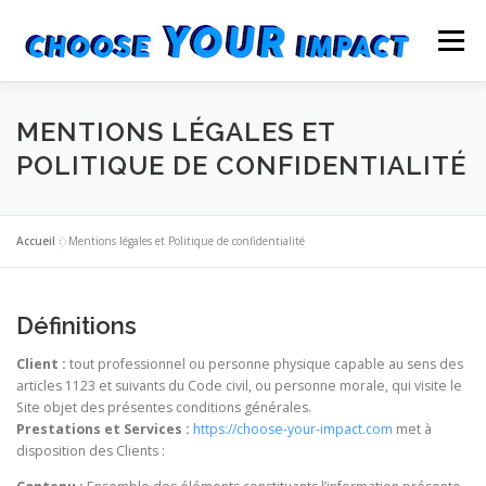
Aller
au
Menu
contenu
LE PODCAST
LES ÉPISODES
LES COMPLICES
MENTIONS LÉGALES ET
POLITIQUE DE CONFIDENTIALITÉ
CONTACT
Accueil
»
Mentions légales et Politique de confidentialité
Définitions
Client :
tout professionnel ou personne physique capable au sens des
articles 1123 et suivants du Code civil, ou personne morale, qui visite le
Site objet des présentes conditions générales.
Prestations et Services :
https://choose-your-impact.com
met à
disposition des Clients :