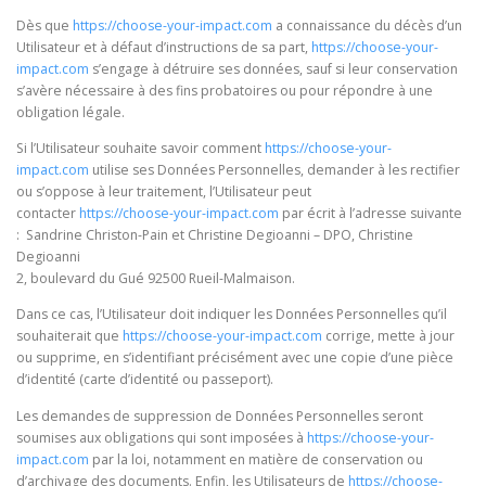
Dès que
https://choose-your-impact.com
a connaissance du décès d’un
Utilisateur et à défaut d’instructions de sa part,
https://choose-your-
impact.com
s’engage à détruire ses données, sauf si leur conservation
s’avère nécessaire à des fins probatoires ou pour répondre à une
obligation légale.
Si l’Utilisateur souhaite savoir comment
https://choose-your-
impact.com
utilise ses Données Personnelles, demander à les rectifier
ou s’oppose à leur traitement, l’Utilisateur peut
contacter
https://choose-your-impact.com
par écrit à l’adresse suivante
: Sandrine Christon-Pain et Christine Degioanni – DPO, Christine
Degioanni
2, boulevard du Gué 92500 Rueil-Malmaison.
Dans ce cas, l’Utilisateur doit indiquer les Données Personnelles qu’il
souhaiterait que
https://choose-your-impact.com
corrige, mette à jour
ou supprime, en s’identifiant précisément avec une copie d’une pièce
d’identité (carte d’identité ou passeport).
Les demandes de suppression de Données Personnelles seront
soumises aux obligations qui sont imposées à
https://choose-your-
impact.com
par la loi, notamment en matière de conservation ou
d’archivage des documents. Enfin, les Utilisateurs de
https://choose-