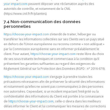
your-impact.com
peuvent déposer une réclamation auprès des
autorités de contrôle, et notamment de la CNIL
(https://www.cnil.fr/fr/plaintes).
7.4 Non-communication des données
personnelles
https://choose-your-impact.com
s’interdit de traiter, héberger ou
transférer les Informations collectées sur ses Clients vers un pays situé
en dehors de l’Union européenne ou reconnu comme « non adéquat »
par la Commission européenne sans en informer préalablement le
client. Pour autant,
https://choose-your-impact.com
reste libre du choix
de ses sous-traitants techniques et commerciaux à la condition qu’il
présentent les garanties suffisantes au regard des exigences du
Règlement Général sur la Protection des Données (RGPD : n° 2016-679).
https://choose-your-impact.com
s’engage à prendre toutes les
précautions nécessaires afin de préserver la sécurité des Informations
et notamment qu’elles ne soient pas communiquées à des personnes
non autorisées. Cependant, si un incident impactant l’intégrité ou la
confidentialité des Informations du Client est portée à la connaissance
de
https://choose-your-impact.com
, celle-ci devra dans les meilleurs
délais informer le Client et lui communiquer les mesures de corrections