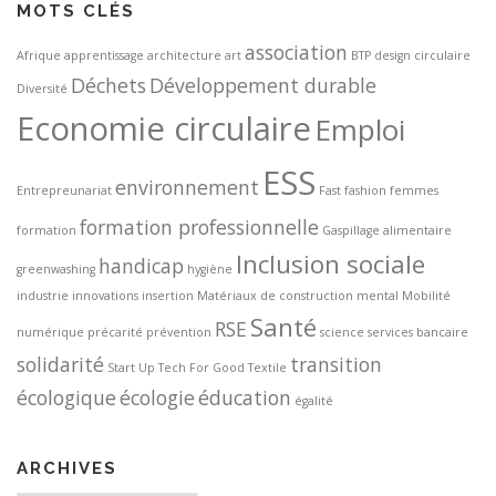
MOTS CLÉS
association
Afrique
apprentissage
architecture
art
BTP
design circulaire
Déchets
Développement durable
Diversité
Economie circulaire
Emploi
ESS
environnement
Entrepreunariat
Fast fashion
femmes
formation professionnelle
formation
Gaspillage alimentaire
Inclusion sociale
handicap
greenwashing
hygiène
industrie
innovations
insertion
Matériaux de construction
mental
Mobilité
Santé
RSE
numérique
précarité
prévention
science
services bancaire
solidarité
transition
Start Up
Tech For Good
Textile
écologique
écologie
éducation
égalité
ARCHIVES